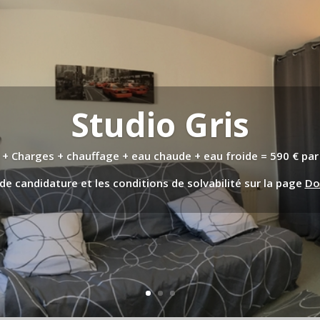
Studio Gris
 + Charges + chauffage + eau chaude + eau froide = 590 € par
de candidature et les conditions de solvabilité sur la page
Do