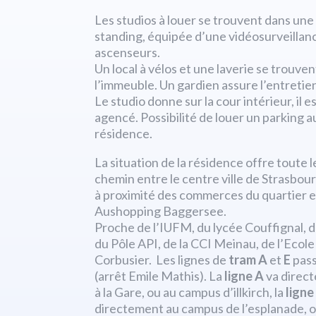
Les studios à louer se trouvent dans un
standing, équipée d’une vidéosurveillan
ascenseurs.
Un local à vélos et une laverie se trouven
l’immeuble. Un gardien assure l’entretie
Le studio donne sur la cour intérieur, il 
agencé. Possibilité de louer un parking au
résidence.
La situation de la résidence offre toute 
chemin entre le centre ville de Strasbourg
à proximité des commerces du quartier 
Aushopping
Baggersee.
Proche de l’IUFM, du lycée Couffignal, d
du Pôle API, de la CCI Meinau, de l’Ecole
Corbusier. Les lignes de
tram A
et
E
pass
(arrêt Emile Mathis). La
ligne A
va direct
à la Gare, ou au campus d’illkirch, la
ligne
directement au campus de l’esplanade, ou