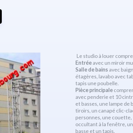
Le studio à louer compre
Entrée
avec un miroir mu
Salle de bains
avec baign
étagères, lavabo avec tab
tapis une poubelle.
Pièce principale
comprena
avec penderie et 10 cint
et basses, une lampe de
tiroirs, un canapé clic-c
personnes, une couette, de
occultant à la fenêtre, u
basse et un tapis.