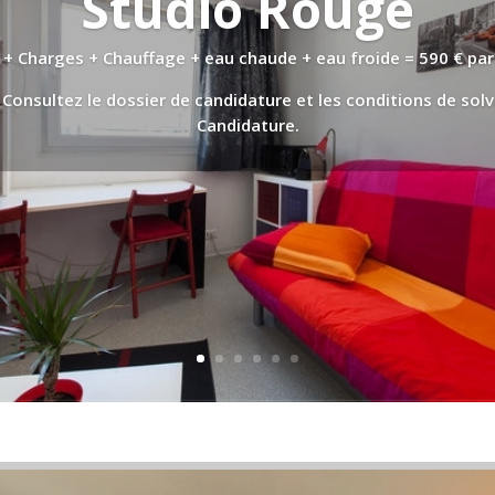
Studio Rouge
 + Charges + Chauffage + eau chaude + eau froide = 590 € par
Consultez le dossier de candidature et les conditions de solva
Candidature.